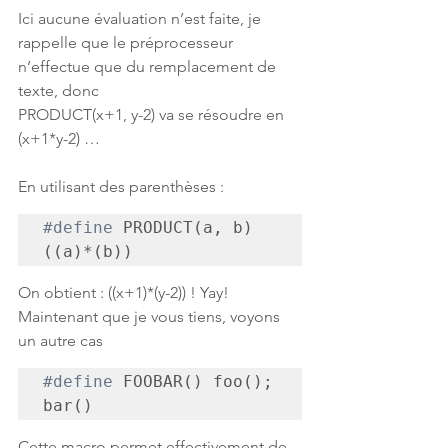
Ici aucune évaluation n’est faite, je 
rappelle que le préprocesseur 
n’effectue que du remplacement de 
texte, donc
PRODUCT(x+1, y-2) va se résoudre en 
(x+1*y-2) …
En utilisant des parenthèses :
#define
 PRODUCT(a, b) 
((a)*(b))
On obtient : ((x+1)*(y-2)) ! Yay!
Maintenant que je vous tiens, voyons 
un autre cas
#define
 FOOBAR() foo(); 
bar()
Cette macro permet effectivement de 