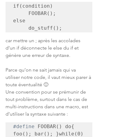
if(condition)

     FOOBAR();

else

     do_stuff();
car mettre un ; après les accolades 
d’un if déconnecte le else du if et 
génère une erreur de syntaxe.
Parce qu’on ne sait jamais qui va 
utiliser notre code, il vaut mieux parer à 
toute éventualité 🙂
Une convention pour se prémunir de 
tout problème, surtout dans le cas de 
multi-instructions dans une macro, est 
d’utiliser la syntaxe suivante :
#define
 FOOBAR() do{ 
foo(); bar(); }while(0)