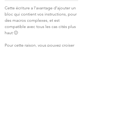
Cette écriture a l’avantage d’ajouter un 
bloc qui contient vos instructions, pour 
des macros complexes, et est 
compatible avec tous les cas cités plus 
haut 🙂
Pour cette raison, vous pouvez croiser 
cette écriture, même pour des macros 
simples.
À vos claviers ;)