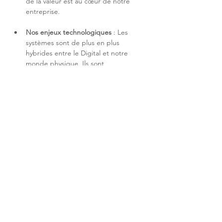
de la valeur est au cœur de notre 
entreprise.
Nos enjeux technologiques
 : Les 
systèmes sont de plus en plus 
hybrides entre le Digital et notre 
monde physique. Ils sont 
incontournables pour nous apporter 
des services de plus en 
plus proches 
de notre quotidien, nos usages et 
nos besoins
. Nous les rendrons de 
plus en plus 
SMART
, à condition 
qu'ils soient intelligents, connectés et 
sécurisés.
Si vous souhaitez relever ses enjeux avec 
nous, alors 
rejoignez-nous !
ENVOYER MA