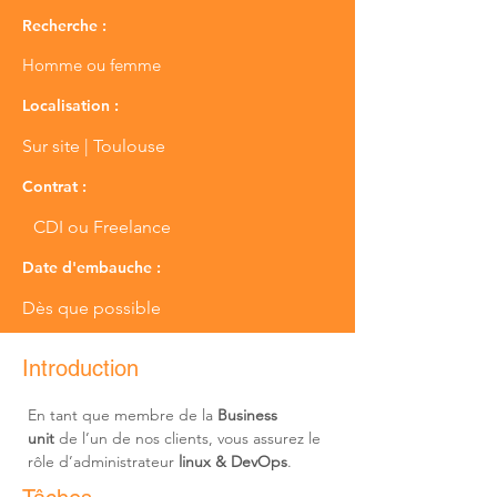
Recherche :
Homme ou femme
Localisation :
Sur site | Toulouse
Contrat :
CDI ou Freelance
Date d'embauche :
Dès que possible
Introduction
En tant que membre de la 
Business 
unit
 de l’un de nos clients, vous assurez le 
rôle d’administrateur 
linux & DevOps
.