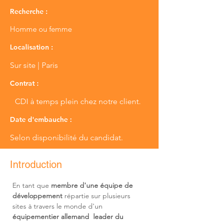
Recherche :
Homme ou femme
Localisation :
Sur site | Paris
Contrat :
CDI à temps plein chez notre client.
Date d'embauche :
Selon disponibilité du candidat.
Introduction
En tant que 
membre d'une équipe de 
développement
 répartie sur plusieurs 
sites à travers le monde d'un 
équipementier allemand  leader du 