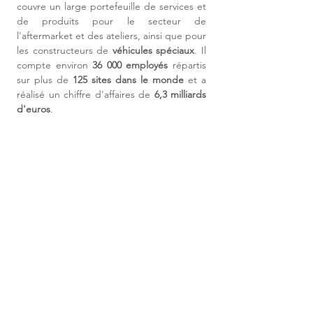
couvre un large portefeuille de services et 
de produits pour le secteur de 
l'aftermarket et des ateliers, ainsi que pour 
les constructeurs de 
véhicules spéciaux
. Il 
compte environ 
36 000 employés
 répartis 
sur plus de 
125 sites dans le monde
 et a 
réalisé un chiffre d'affaires de 
6,3 milliards 
d'euros
.
Si vous souhaitez être mis en contact avec 
notre client, alors 
contactez-nous !
ENVOYER MA
CANDIDATURE
Civilité