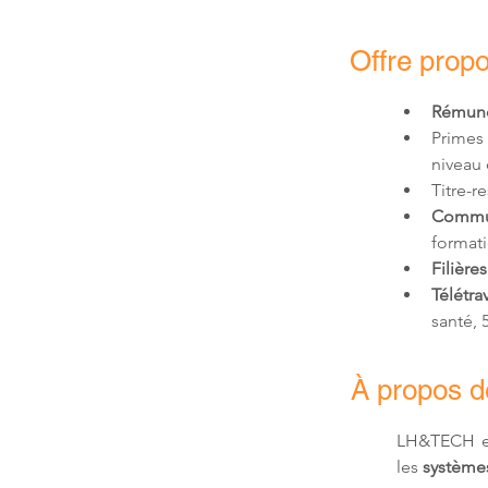
Offre prop
Rémunér
Primes
niveau 
Titre-r
Commu
formati
Filières
Télétrav
santé,
À propos 
LH&TECH e
les 
systèmes