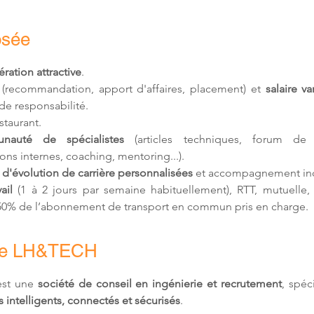
osée
ation attractive
.
 (recommandation, apport d'affaires, placement) et 
salaire va
de responsabilité.
estaurant.
nauté de spécialistes
 (articles techniques, forum de d
ons internes, coaching, mentoring...).
 d'
évolution de carrière personnalisées
 et accompagnement ind
ail 
(1 à 2 jours par semaine habituellement)
, RTT, mutuelle,
 50% de l’abonnement de transport en commun pris en charge.
de LH&TECH
st une 
société de conseil en ingénierie et recrutement
, spéc
 intelligents, connectés et sécurisés
.