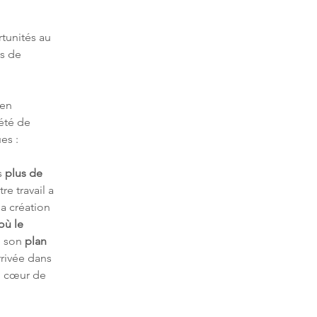
tunités au 
s de 
 en 
été de 
es :
 
plus de 
re travail a 
la création 
où le 
ù son 
plan 
rrivée dans 
au cœur de 