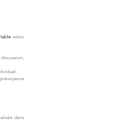
riable
 selon 
iscussion, 
ividuel.
 prévoyance 
ialisée dans 