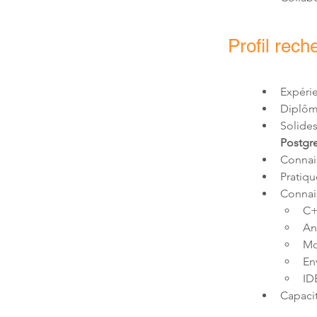
Profil rech
Expérie
Diplôm
Solide
Postgr
Connai
Pratiqu
Connai
C+
An
Mo
En
ID
Capacit