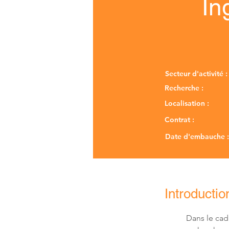
In
Secteur d'activité :
Recherche :
Localisation :
Contrat :
Date d'embauche :
Introductio
Dans le cad