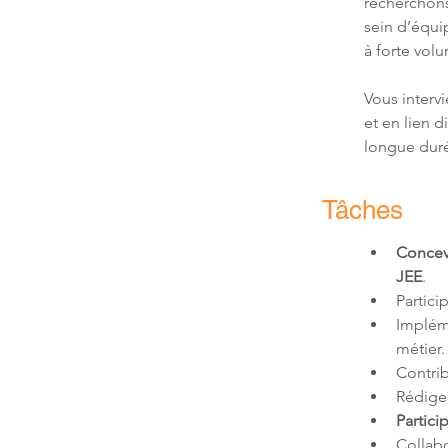
recherchons
sein d’équip
à forte vol
Vous interv
et en lien d
longue dur
Tâches
Concev
JEE
.
Partici
Implém
métier.
Contri
Rédige
Partici
Collabo