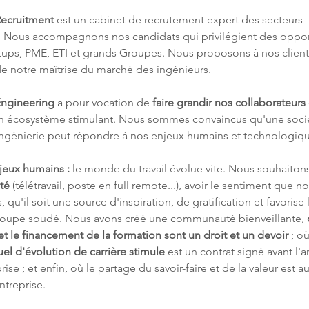
ecruitment
 est un cabinet de recrutement expert des secteurs 
 Nous accompagnons nos candidats qui privilégient des oppor
rtups, PME, ETI et grands Groupes. Nous proposons à nos client
de notre maîtrise du marché des ingénieurs.
ngineering
 a pour vocation de 
faire grandir nos collaborateurs
un écosystème stimulant. Nous sommes convaincus qu'une soci
ingénierie peut répondre à nos enjeux humains et technologiqu
jeux humains :
 le monde du travail évolue vite. Nous souhaitons
ité
 (télétravail, poste en full remote...), avoir le sentiment que not
, qu'il soit une source d'inspiration, de gratification et favorise 
roupe soudé. Nous avons créé une communauté bienveillante, 
t le financement de la formation sont un droit et un devoir 
; o
uel d'évolution de carrière stimule 
est un contrat signé avant l'a
prise ; et enfin, où le partage du savoir-faire et de la valeur est 
ntreprise.