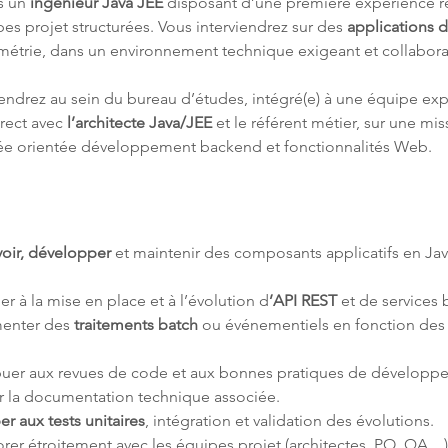
 un 
ingénieur Java JEE
 disposant d’une première expérience r
es projet structurées. Vous interviendrez sur des 
applications d
umétrie, dans un environnement technique exigeant et collaborat
iendrez au sein du bureau d’études, intégré(e) à une équipe ex
irect avec 
l’architecte Java/JEE
 et le référent métier, sur une mis
ée orientée développement backend et fonctionnalités Web.
oir, développer
 et maintenir des composants applicatifs en Jav
per à la mise en place et à l’évolution d
’API REST
 et de services
enter des
 traitements batch 
ou événementiels en fonction des
buer aux revues de code et aux bonnes pratiques de développ
r la documentation technique associée.
per aux tests unitaires
, intégration et validation des évolutions.
rer étroitement avec les équipes projet (architectes, PO, QA…)