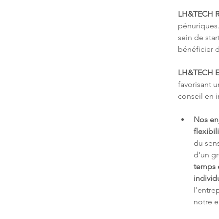
LH&TECH R
pénuriques.
sein de sta
bénéficier 
LH&TECH E
favorisant 
conseil en 
Nos en
flexibil
du sens
d'un g
temps e
individ
l'entre
notre e