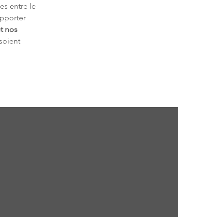
es entre le 
pporter 
t nos 
 soient 