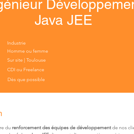
génieur Développeme
Java JEE
Industrie
Homme ou femme
Sur site | Toulouse
CDI ou Freelance
Dès que possible
n
re du
 renforcement des équipes de développement
 de nos cli