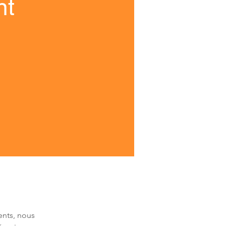
nt
ents, nous 