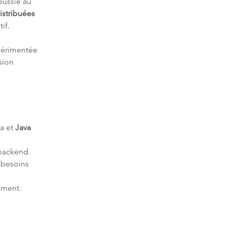
éussie au 
istribuées
if.
périmentée 
sion 
a et 
Java 
 backend.
 besoins 
ement.
.