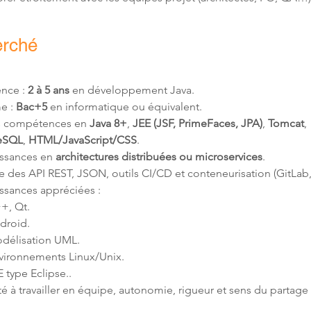
erché
nce : 
2 à 5 ans
 en développement Java.
e : 
Bac+5
 en informatique ou équivalent.
s compétences en 
Java 8+
, 
JEE (JSF, PrimeFaces, JPA)
, 
Tomcat
, 
eSQL
, 
HTML/JavaScript/CSS
.
ssances en 
architectures distribuées ou microservices
.
e des API REST, JSON, outils CI/CD et conteneurisation (GitLab
ssances appréciées :
+, Qt.
droid.
délisation UML.
vironnements Linux/Unix.
E type Eclipse..
é à travailler en équipe, autonomie, rigueur et sens du partage