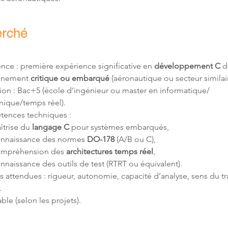
erché
nce : première expérience significative en 
développement C
 d
nnement 
critique ou embarqué 
(aéronautique ou secteur similair
on : Bac+5 (école d’ingénieur ou master en informatique/
nique/temps réel).
ences techniques :
îtrise du 
langage C
 pour systèmes embarqués,
nnaissance des normes 
DO-178
 (A/B ou C),
mpréhension des 
architectures temps réel
,
nnaissance des outils de test (RTRT ou équivalent).
s attendues : rigueur, autonomie, capacité d’analyse, sens du tra
.
able (selon les projets).