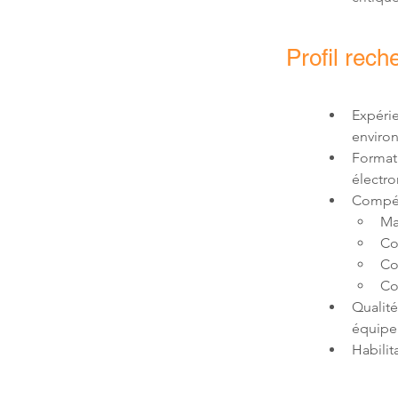
Profil rech
Expérie
enviro
Formati
électro
Compét
Ma
Co
Co
Co
Qualité
équipe
Habilit