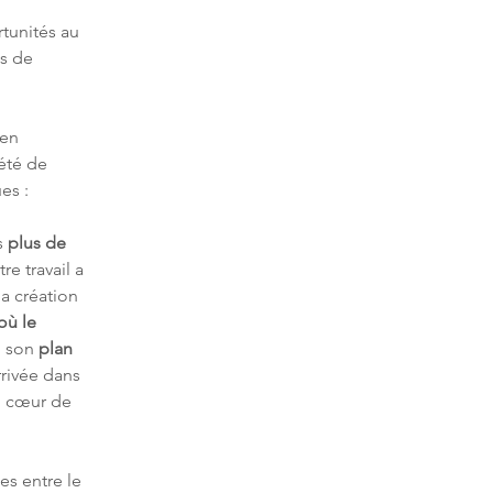
tunités au 
s de 
 en 
été de 
es :
 
plus de 
re travail a 
la création 
où le 
ù son 
plan 
rrivée dans 
au cœur de 
es entre le 