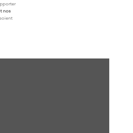
pporter 
t nos 
 soient 