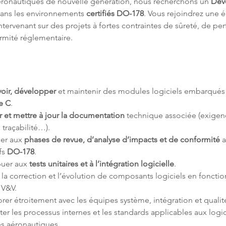
ronautiques de nouvelle génération, nous recherchons un 
Dév
dans les environnements 
certifiés DO-178
. Vous rejoindrez une 
ntervenant sur des projets à fortes contraintes de sûreté, de pe
rmité réglementaire.
oir, développer 
et maintenir des modules logiciels embarqués
e C
.
 et mettre à jour la documentation
 technique associée (exigen
 traçabilité…).
per aux 
phases de revue, d’analyse d’impacts et de conformité
 
fs 
DO-178
.
uer aux 
tests unitaires et à l’intégration logicielle
.
 la correction et l’évolution de composants logiciels en fonctio
 V&V.
rer étroitement avec les équipes système, intégration et qualit
er les processus internes et les standards applicables aux logic
es aéronautiques.