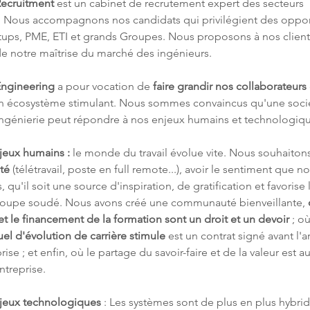
ecruitment
 est un cabinet de recrutement expert des secteurs 
 Nous accompagnons nos candidats qui privilégient des oppor
rtups, PME, ETI et grands Groupes. Nous proposons à nos client
de notre maîtrise du marché des ingénieurs.
ngineering
 a pour vocation de 
faire grandir nos collaborateurs
un écosystème stimulant. Nous sommes convaincus qu'une soci
ingénierie peut répondre à nos enjeux humains et technologiqu
jeux humains :
 le monde du travail évolue vite. Nous souhaitons
ité
 (télétravail, poste en full remote...), avoir le sentiment que not
, qu'il soit une source d'inspiration, de gratification et favorise 
roupe soudé. Nous avons créé une communauté bienveillante, 
t le financement de la formation sont un droit et un devoir 
; o
uel d'évolution de carrière stimule 
est un contrat signé avant l'a
prise ; et enfin, où le partage du savoir-faire et de la valeur est 
ntreprise.
jeux technologiques
 : Les systèmes sont de plus en plus hybrid