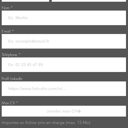
Nom
E-mail
Téléphone
Profil LinkedIn
Mon CV
Joindre mon CV
Importez un fichier pris en charge (max. 15 Mo)