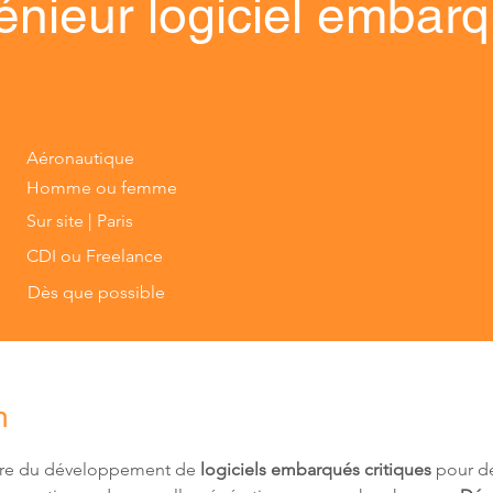
énieur logiciel embar
Aéronautique
Homme ou femme
Sur site | Paris
CDI ou Freelance
Dès que possible
n
dre du développement de 
logiciels embarqués critiques
 pour d