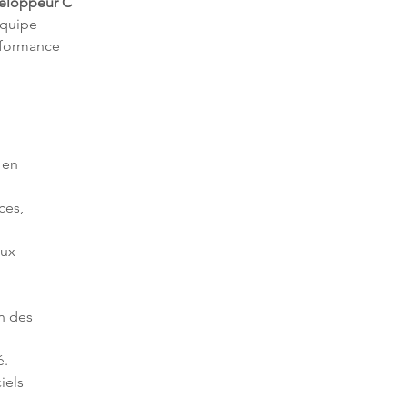
eloppeur C
équipe 
rformance 
 en 
ces, 
aux 
n des 
é.
iels 