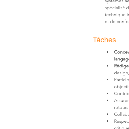
systèmes aé
spécialisé 
technique i
et de confo
Tâches
Concev
langag
Rédiger
design,
Partici
objecti
Contrib
Assurer
retours
Collabo
Respect
critiqu