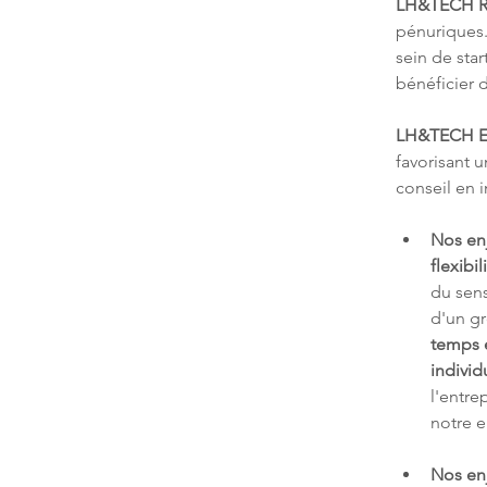
LH&TECH R
pénuriques.
sein de sta
bénéficier 
LH&TECH E
favorisant 
conseil en 
Nos en
flexibil
du sens
d'un g
temps e
individ
l'entre
notre e
Nos en