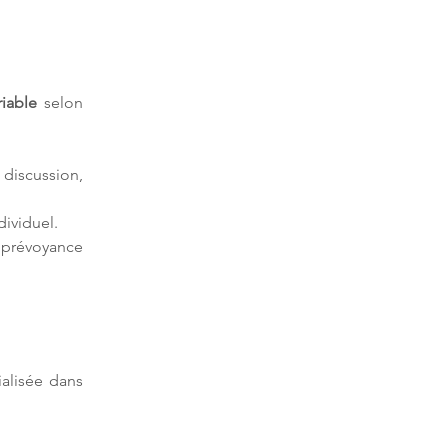
riable
 selon 
iscussion, 
ividuel.
 prévoyance 
ialisée dans 