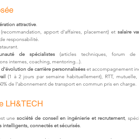
osée
ation attractive
.
 (recommandation, apport d'affaires, placement) et 
salaire va
de responsabilité.
estaurant.
nauté de spécialistes
 (articles techniques, forum de d
ons internes, coaching, mentoring...).
 d'
évolution de carrière personnalisées
 et accompagnement ind
ail 
(1 à 2 jours par semaine habituellement)
, RTT, mutuelle,
 50% de l’abonnement de transport en commun pris en charge.
de LH&TECH
st une 
société de conseil en ingénierie et recrutement
, spéc
 intelligents, connectés et sécurisés
.