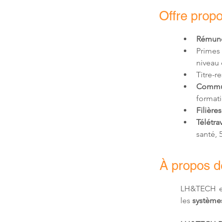
Offre prop
Rémunér
Primes
niveau 
Titre-r
Commu
formati
Filières
Télétrav
santé,
À propos 
LH&TECH e
les 
systèmes