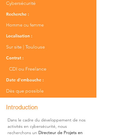
Cybersécurité
Recherche :
Homme ou femme
Localisation :
Sur site | Toulouse
Contrat :
CDI ou Freelance
Date d'embauche :
Dès que possible
Introduction
Dans le cadre du développement de nos 
activités en cybersécurité, nous 
recherchons un 
Directeur de Projets en 