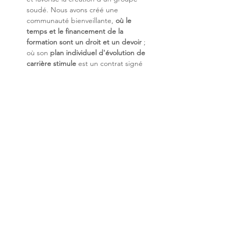
soudé. Nous avons créé une 
communauté bienveillante, 
où le 
temps et le financement de la 
formation sont un droit et un devoir 
; 
où son 
plan individuel d'évolution de 
carrière stimule 
est un contrat signé 
avant l'arrivée dans l'entreprise ; et 
enfin, où le partage du savoir-faire et 
de la valeur est au cœur de notre 
entreprise.
Nos enjeux technologiques
 : Les 
systèmes sont de plus en plus 
hybrides entre le Digital et notre 
monde physique. Ils sont 
incontournables pour nous apporter 
des services de plus en 
plus proches 
de notre quotidien, nos usages et 
nos besoins
. Nous les rendrons de 
plus en plus 
SMART
, à condition 
qu'ils soient intelligents, connectés et 