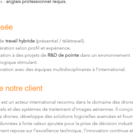
 : 
anglais professionnel requis.
osée
de 
travail hybride
 (présentiel / télétravail).
ation selon profil et expérience.
pation à des projets de
 R&D de pointe
 dans un environnement 
logique stimulant.
ration avec des équipes multidisciplinaires à l’international.
 notre client
t est un acteur international reconnu dans le domaine des drone
els et des systèmes de traitement d’images aériennes. Il conçoi
s drones, développe des solutions logicielles avancées et fourni
données à forte valeur ajoutée pour la prise de décision industri
ent repose sur l’excellence technique, l’innovation continue et