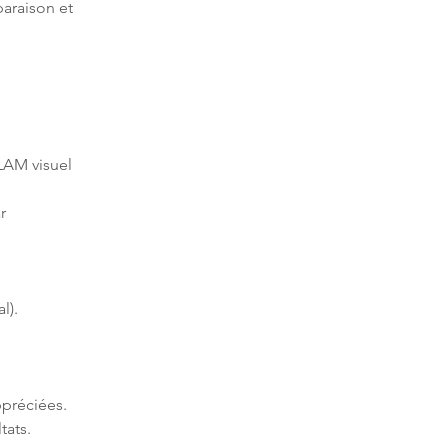
araison et 
AM visuel 
r 
l).
préciées.
tats.