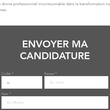
e drone professionnel incontournable dans la transformation n
ises.
ENVOYER MA
CANDIDATURE
Civilité
Prénom
Nom