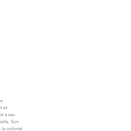
s 
t et 
t à ses 
elle. Son 
 la volonté 