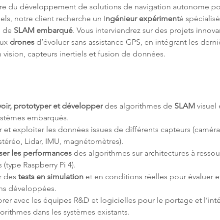
dre du développement de solutions de navigation autonome po
ls, notre client recherche un I
ngénieur expériment
é spécialisé
 de 
SLAM embarqué
. Vous interviendrez sur des projets innovan
aux
 drones
 d’évoluer sans assistance GPS, en intégrant les derni
 vision, capteurs inertiels et fusion de données.
oir, prototyper et développer
 des algorithmes de 
SLAM 
visuel 
ystèmes embarqués.
r et exploiter les données issues de différents capteurs (caméra
téréo, Lidar, IMU, magnétomètres).
ser les performances
 des algorithmes sur architectures à ressou
s (type Raspberry Pi 4).
r des 
tests en simulation
 et en conditions réelles pour évaluer et
ons développées.
rer avec les équipes R&D et logicielles pour le portage et l’int
orithmes dans les systèmes existants.