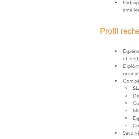
Partici
amélior
Profil rech
Expéri
et inert
Diplôme
ordinat
Compét
SL
Dé
Co
Ma
Ex
Co
Savoir-