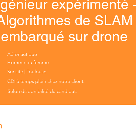
ngénieur expérimenté 
Algorithmes de SLAM
embarqué sur drone
Aéronautique
Homme ou femme
Sur site | Toulouse
CDI à temps plein chez notre client.
Selon disponibilité du candidat.
n