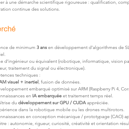
per à une démarche scientifique rigoureuse : qualification, comp
ation continue des solutions.
erché
ence de minimum 
3 ans
 en développement d’algorithmes de SL
iel.
 d’ingénieur ou équivalent (robotique, informatique, vision pa
eur, traitement du signal ou électronique).
ences techniques :
AM visuel + inertiel
, fusion de données.
veloppement embarqué optimisé sur ARM (Raspberry Pi 4, Cora
nnaissances en 
IA embarquée
 et traitement temps réel.
îtrise du 
développement sur GPU / CUDA
 appréciée.
périence dans la robotique mobile ou les drones multirotors.
nnaissances en conception mécanique / prototypage (CAO) ap
être : autonomie, rigueur, curiosité, créativité et orientation résul