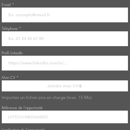
E-mail
Téléphone
Profil LinkedIn
Mon CV
Joindre mon CV
Importez un fichier pris en charge (max. 15 Mo)
Référence de l'opportunité
Localisation de l'opportunité