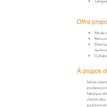
Langues
Offre prop
Mode 
Rémunér
Partici
techno
Collabo
À propos de
Notre clien
professionn
fabrique de
clients des 
positionnem