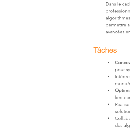
Dans le ca
professionne
algorithmes
permettre 
avancées en
Tâches
Concev
pour s
Intégre
mono/s
Optimi
limitée
Réalise
soluti
Collabo
des alg