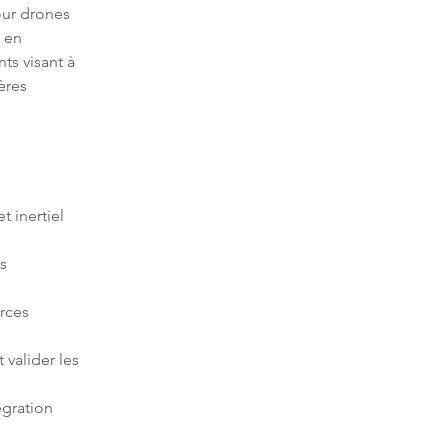
ur drones 
 en 
ts visant à 
ères 
et inertiel 
s 
rces 
 valider les 
égration 