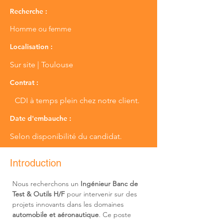
Recherche :
Homme ou femme
Localisation :
Sur site | Toulouse
Contrat :
CDI à temps plein chez notre client.
Date d'embauche :
Selon disponibilité du candidat.
Introduction
Nous recherchons un 
Ingénieur Banc de 
Test & Outils H/F
 pour intervenir sur des 
projets innovants dans les domaines 
automobile et aéronautique
. Ce poste 