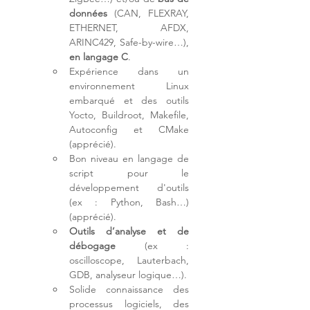
données
 (CAN, FLEXRAY, 
ETHERNET, AFDX, 
ARINC429, Safe-by-wire…), 
en 
langage C
.
Expérience dans un 
environnement Linux 
embarqué et des outils 
Yocto, Buildroot, Makefile, 
Autoconfig et CMake 
(apprécié).
Bon niveau en langage de 
script pour le 
développement d'outils 
(ex : Python, Bash…) 
(apprécié).
Outils d’analyse et de 
débogage
 (ex : 
oscilloscope, Lauterbach, 
GDB, analyseur logique…).
Solide connaissance des 
processus logiciels, des 