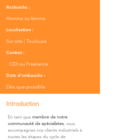
Recherche :
Homme ou femme
Localisation :
Sur site | Toulouse
Contrat :
CDI ou Freelance
Date d'embauche :
Dès que possible
Introduction
En tant que 
membre de notre 
communauté de spécialistes
, vous 
accompagnez nos clients industriels à 
toutes les étapes du cycle de 