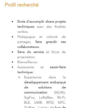
Profil recherché
Envie d'
accomplir divers projets 
techniques
 avec des finalités 
variées.
Pédagogue et volonté de 
partager, 
faire grandir ses 
collaborateurs
.
Sens du service
et force de 
proposition.
Bienveillance.
Autonomie et 
savoir-faire 
technique
 :
Expérience dans le 
développement embarqué 
de solutions de 
communication
 (5G/4G, 
SigFox, LoRaWan, Wi-Fi, 
BLE, UWB, RFID, NFC, 
ZigBee…) et/ou de 
bus de 