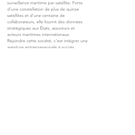
surveillance maritime par satellite. Forte 
d’une constellation de plus de quinze 
satellites et d’une centaine de 
collaborateurs, elle fournit des données 
stratégiques aux États, assureurs et 
acteurs maritimes internationaux. 
Rejoindre cette société, c’est intégrer une 
aventure entrepreneuriale à succès, 
fondée sur l’excellence technologique, la 
passion et la bienveillance.
ENVOYER MA
CANDIDATURE
Civilité
Prénom