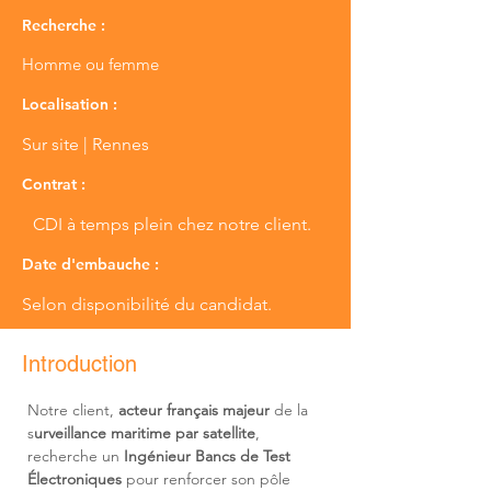
Recherche :
Homme ou femme
Localisation :
Sur site | Rennes
Contrat :
CDI à temps plein chez notre client.
Date d'embauche :
Selon disponibilité du candidat.
Introduction
Notre client, 
acteur français majeur 
de la 
s
urveillance maritime par satellite
, 
recherche un 
Ingénieur Bancs de Test 
Électroniques
 pour renforcer son pôle 