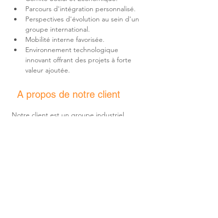
Perspectives d'évolution au sein d'un 
Environnement technologique 
innovant offrant des projets à forte 
valeur ajoutée.
A propos de notre client
Notre client est un groupe industriel 
international spécialisé dans la conception 
et la fabrication de technologies de 
pointe destinées aux secteurs de 
l'aéronautique, du spatial, de la 
navigation, de la robotique et des 
systèmes critiques. Présent à 
l'international, il développe des 
équipements et des solutions innovantes 
reconnus pour leur haut niveau de 
performance, de fiabilité et de sécurité, 