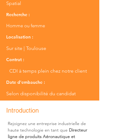
Spatial
Recherche :
Homme ou femme
Localisation :
Sur site | Toulouse
Contrat :
CDI à temps plein chez notre client
Date d'embauche :
Selon disponibilité du candidat
Introduction
Rejoignez une entreprise industrielle de 
haute technologie en tant que 
Directeur 
ligne de produits Aéronautique et 