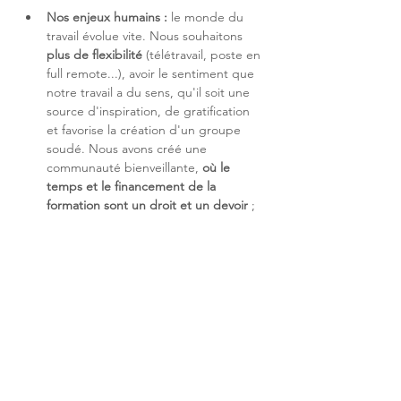
Nos enjeux humains :
 le monde du 
travail évolue vite. Nous souhaitons 
plus de flexibilité
 (télétravail, poste en 
full remote...), avoir le sentiment que 
notre travail a du sens, qu'il soit une 
source d'inspiration, de gratification 
et favorise la création d'un groupe 
soudé. Nous avons créé une 
communauté bienveillante, 
où le 
temps et le financement de la 
formation sont un droit et un devoir 
; 
où son 
plan individuel d'évolution de 
carrière stimule 
est un contrat signé 
avant l'arrivée dans l'entreprise ; et 
enfin, où le partage du savoir-faire et 
de la valeur est au cœur de notre 
entreprise.
Nos enjeux technologiques
 : Les 
systèmes sont de plus en plus 
hybrides entre le Digital et notre 