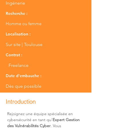
Ingénerie
Recherche :
Homme ou femme
Localisation :
Sur site | Toulouse
Contrat :
Freelance
Date d'embauche :
Dès que possible
Introduction
Rejoignez une équipe spécialisée en 
cybersécurité en tant qu’
Expert Gestion 
des Vulnérabilités Cyber
. Vous 