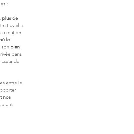
es :
 
plus de 
re travail a 
la création 
où le 
ù son 
plan 
rrivée dans 
au cœur de 
es entre le 
pporter 
t nos 
 soient 