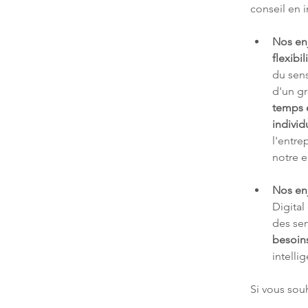
conseil en 
Nos en
flexibil
du sens
d'un g
temps e
individ
l'entre
notre e
Nos en
Digital
des ser
besoin
intelli
Si vous souh