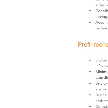
Contrib
Accompa
techni
Profil rech
Diplôm
Minimu
coordin
Une ex
Bonne 
Connais