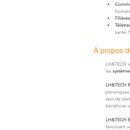
Commu
formati
Filières
Télétrav
santé,
À propos 
LH&TECH e
les 
systèmes
LH&TECH R
pénuriques.
sein de sta
bénéficier 
LH&TECH E
favorisant 