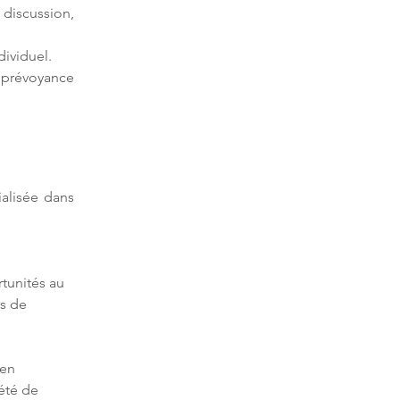
iscussion, 
ividuel.
 prévoyance 
ialisée dans 
tunités au 
s de 
 en 
été de 