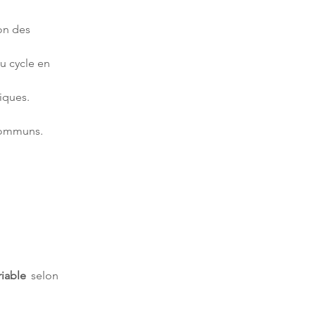
on des 
 cycle en 
riable
 selon 