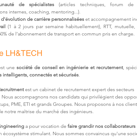
nauté de spécialistes
 (articles techniques, forum de d
ons internes, coaching, mentoring...).
 d'
évolution de carrière personnalisées
 et accompagnement ind
ail 
(1 à 2 jours par semaine habituellement)
, RTT, mutuelle,
 50% de l’abonnement de transport en commun pris en charge.
de LH&TECH
st une 
société de conseil en ingénierie et recrutement
, spéc
 intelligents, connectés et sécurisés
.
ecruitment
 est un cabinet de recrutement expert des secteurs 
 Nous accompagnons nos candidats qui privilégient des oppor
rtups, PME, ETI et grands Groupes. Nous proposons à nos client
de notre maîtrise du marché des ingénieurs.
ngineering
 a pour vocation de 
faire grandir nos collaborateurs
un écosystème stimulant. Nous sommes convaincus qu'une soci