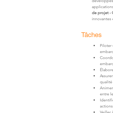
développés 
application
de projet - 
innovantes 
Tâches
Piloter
Coordon
Assurer
Animer 
Identif
Veiller