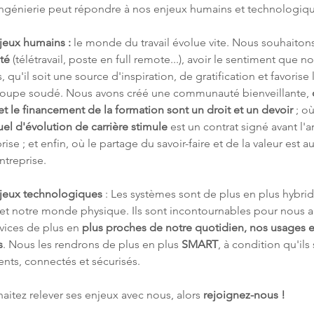
ingénierie peut répondre à nos enjeux humains et technologiqu
jeux humains :
 le monde du travail évolue vite. Nous souhaitons
ité
 (télétravail, poste en full remote...), avoir le sentiment que not
, qu'il soit une source d'inspiration, de gratification et favorise 
roupe soudé. Nous avons créé une communauté bienveillante, 
t le financement de la formation sont un droit et un devoir 
; o
uel d'évolution de carrière stimule 
est un contrat signé avant l'a
prise ; et enfin, où le partage du savoir-faire et de la valeur est 
ntreprise.
jeux technologiques
 : Les systèmes sont de plus en plus hybrid
 et notre monde physique. Ils sont incontournables pour nous a
vices de plus en 
plus proches de notre quotidien, nos usages e
s
. Nous les rendrons de plus en plus 
SMART
, à condition qu'ils
gents, connectés et sécurisés.
aitez relever ses enjeux avec nous, alors 
rejoignez-nous !