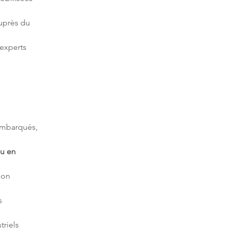
uprès du 
experts 
embarqués, 
u en 
ion 
 
riels 