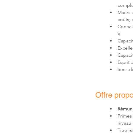
Maîtris
Connai
Sens de
Offre prop
Rémunér
Primes
niveau 
Titre-r