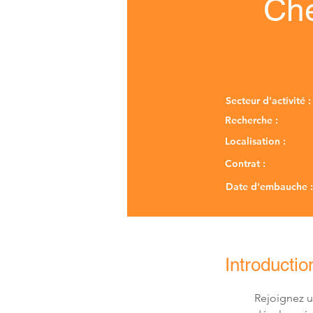
Che
Secteur d'activité :
Recherche :
Localisation :
Contrat :
Date d'embauche :
Introductio
Rejoignez u