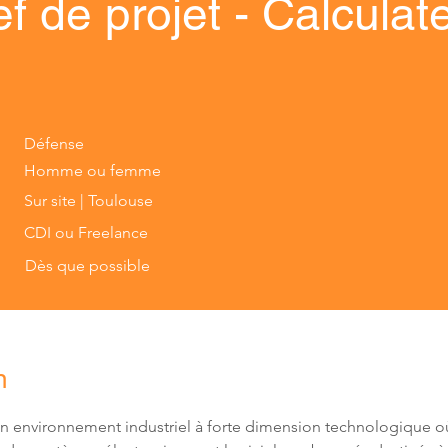
f de projet - Calculat
Défense
Homme ou femme
Sur site | Toulouse
CDI ou Freelance
Dès que possible
n
n environnement industriel à forte dimension technologique o