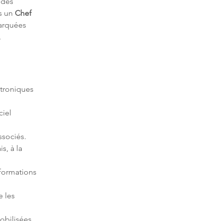
 des 
s un 
Chef 
arquées 
.
troniques 
iel 
s, à la 
nformations 
 les 
obilisées 