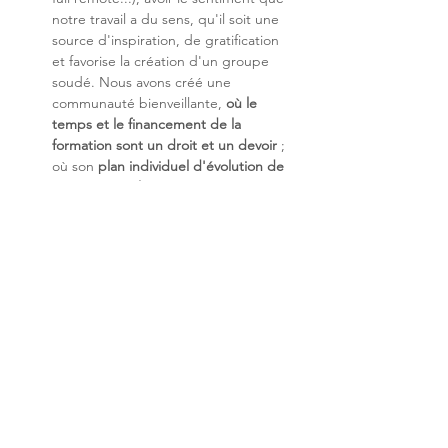
notre travail a du sens, qu'il soit une 
source d'inspiration, de gratification 
et favorise la création d'un groupe 
soudé. Nous avons créé une 
communauté bienveillante, 
où le 
temps et le financement de la 
formation sont un droit et un devoir 
; 
où son 
plan individuel d'évolution de 
carrière stimule 
est un contrat signé 
avant l'arrivée dans l'entreprise ; et 
enfin, où le partage du savoir-faire et 
de la valeur est au cœur de notre 
entreprise.
Nos enjeux technologiques
 : Les 
systèmes sont de plus en plus 
hybrides entre le Digital et notre 
monde physique. Ils sont 
incontournables pour nous apporter 
des services de plus en 
plus proches 
de notre quotidien, nos usages et 