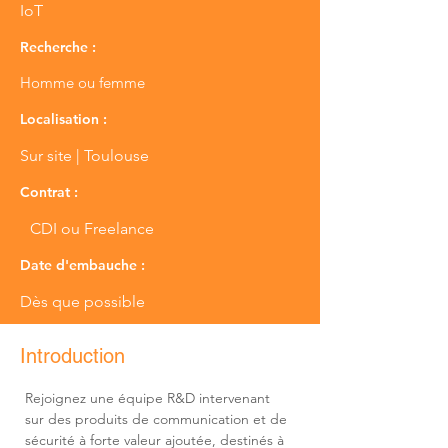
IoT
Recherche :
Homme ou femme
Localisation :
Sur site | Toulouse
Contrat :
CDI ou Freelance
Date d'embauche :
Dès que possible
Introduction
Rejoignez une équipe R&D intervenant 
sur des produits de communication et de 
sécurité à forte valeur ajoutée, destinés à 