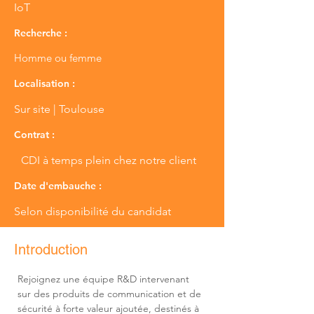
IoT
Recherche :
Homme ou femme
Localisation :
Sur site | Toulouse
Contrat :
CDI à temps plein chez notre client
Date d'embauche :
Selon disponibilité du candidat
Introduction
Rejoignez une équipe R&D intervenant 
sur des produits de communication et de 
sécurité à forte valeur ajoutée, destinés à 