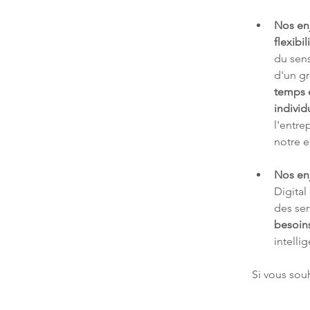
Nos en
flexibil
du sens
d'un g
temps e
individ
l'entre
notre e
Nos en
Digital
des ser
besoin
intelli
Si vous souh