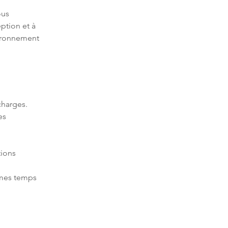
us 
ption et à 
ironnement 
es 
ions 
èmes temps 