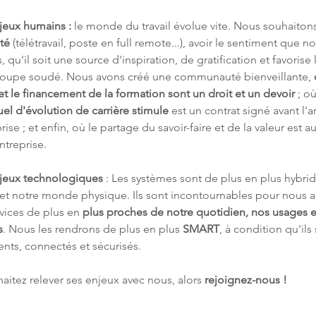
jeux humains :
 le monde du travail évolue vite. Nous souhaitons
ité
 (télétravail, poste en full remote...), avoir le sentiment que not
, qu'il soit une source d'inspiration, de gratification et favorise 
roupe soudé. Nous avons créé une communauté bienveillante, 
t le financement de la formation sont un droit et un devoir 
; o
uel d'évolution de carrière stimule 
est un contrat signé avant l'a
prise ; et enfin, où le partage du savoir-faire et de la valeur est 
ntreprise.
jeux technologiques
 : Les systèmes sont de plus en plus hybrid
 et notre monde physique. Ils sont incontournables pour nous a
vices de plus en 
plus proches de notre quotidien, nos usages e
s
. Nous les rendrons de plus en plus 
SMART
, à condition qu'ils
gents, connectés et sécurisés.
aitez relever ses enjeux avec nous, alors 
rejoignez-nous !