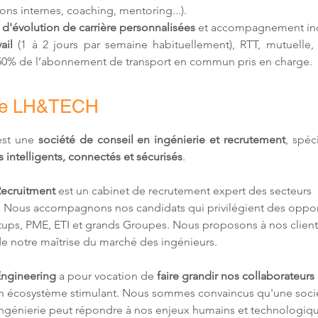
ons internes, coaching, mentoring...).
 d'
évolution de carrière personnalisées
 et accompagnement ind
ail 
(1 à 2 jours par semaine habituellement)
, RTT, mutuelle,
 50% de l’abonnement de transport en commun pris en charge.
de LH&TECH
st une 
société de conseil en ingénierie et recrutement
, spéc
 intelligents, connectés et sécurisés
.
ecruitment
 est un cabinet de recrutement expert des secteurs 
 Nous accompagnons nos candidats qui privilégient des oppor
rtups, PME, ETI et grands Groupes. Nous proposons à nos client
de notre maîtrise du marché des ingénieurs.
ngineering
 a pour vocation de 
faire grandir nos collaborateurs
un écosystème stimulant. Nous sommes convaincus qu'une soci
ingénierie peut répondre à nos enjeux humains et technologiqu