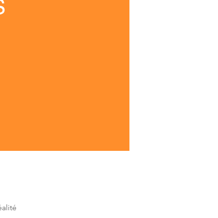
S
alité 