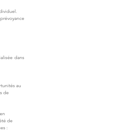
ividuel.
 prévoyance 
ialisée dans 
tunités au 
s de 
 en 
été de 
es :