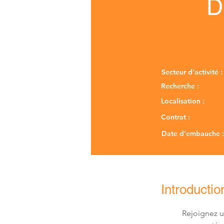
D
Secteur d'activité :
Recherche :
Localisation :
Contrat :
Date d'embauche :
Introductio
Rejoignez u