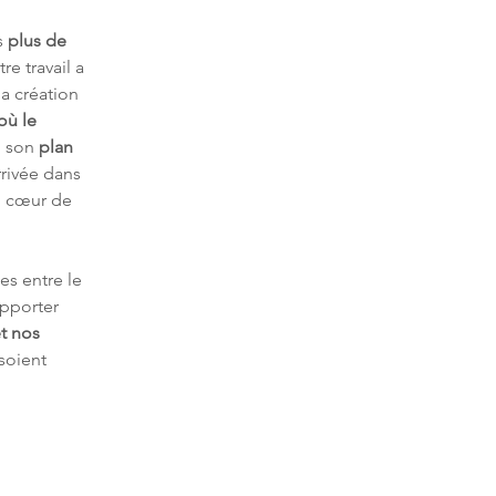
 
plus de 
re travail a 
la création 
où le 
ù son 
plan 
rrivée dans 
au cœur de 
es entre le 
pporter 
t nos 
 soient 