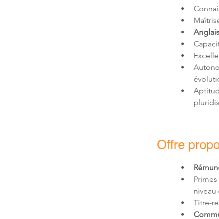
Anglais
Autonom
Aptitu
pluridis
Offre prop
Rémunér
Primes
niveau 
Titre-r
Commu