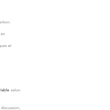
 en 
ues et 
riable
 selon 
iscussion, 