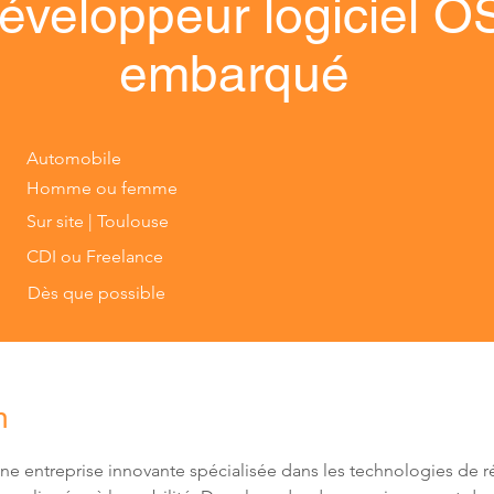
éveloppeur logiciel O
embarqué
Automobile
Homme ou femme
Sur site | Toulouse
CDI ou Freelance
Dès que possible
n
ne entreprise innovante spécialisée dans les technologies de ré