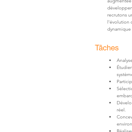
augmentée a
développeme
recrutons u
l'évolution
dynamique e
Tâches
Étudier
Sélect
Dévelo
Concevo