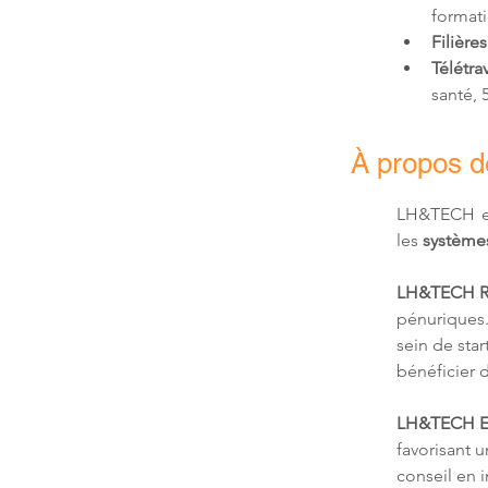
formati
Filières
Télétrav
santé,
À propos 
LH&TECH e
les 
systèmes
LH&TECH R
pénuriques.
sein de sta
bénéficier 
LH&TECH E
favorisant 
conseil en 