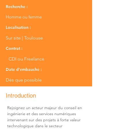
Recherche :
Homme ou femme
Localisation :
Sur site | Toulouse
Contrat :
CDI ou Freelance
Date d'embauche :
Dès que possible
Introduction
Rejoignez un acteur majeur du conseil en 
ingénierie et des services numériques 
intervenant sur des projets à forte valeur 
technologique dans le secteur 