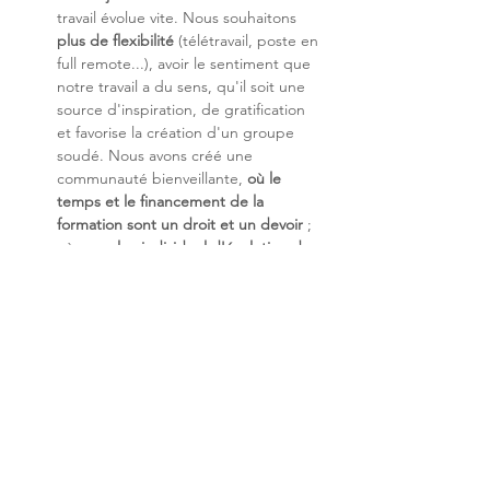
travail évolue vite. Nous souhaitons 
plus de flexibilité
 (télétravail, poste en 
full remote...), avoir le sentiment que 
notre travail a du sens, qu'il soit une 
source d'inspiration, de gratification 
et favorise la création d'un groupe 
soudé. Nous avons créé une 
communauté bienveillante, 
où le 
temps et le financement de la 
formation sont un droit et un devoir 
; 
où son 
plan individuel d'évolution de 
carrière stimule 
est un contrat signé 
avant l'arrivée dans l'entreprise ; et 
enfin, où le partage du savoir-faire et 
de la valeur est au cœur de notre 
entreprise.
Nos enjeux technologiques
 : Les 
systèmes sont de plus en plus 
hybrides entre le Digital et notre 
monde physique. Ils sont 