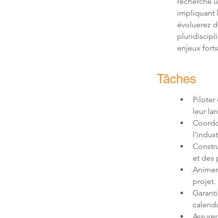
recherche u
impliquant
évoluerez d
pluridiscipl
enjeux fort
Tâches
Pilote
Coordon
Constru
Animer 
Garanti
Assurer