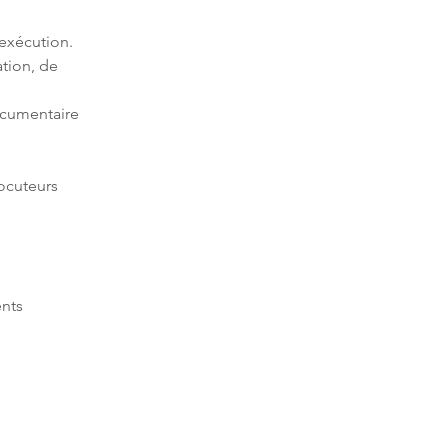
tion, de 
ocumentaire 
ocuteurs 
nts 