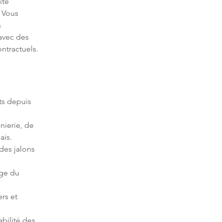
ité 
 Vous 
 
avec des 
ntractuels.
s depuis 
nierie, de 
des jalons 
age du 
rs et 
abilité des 