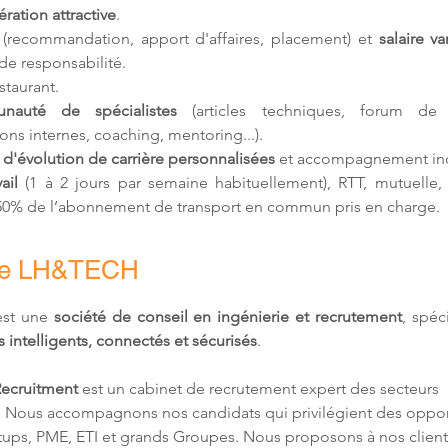
ation attractive
.
 (recommandation, apport d'affaires, placement) et 
salaire va
de responsabilité.
estaurant.
nauté de spécialistes
 (articles techniques, forum de d
ons internes, coaching, mentoring...).
 d'
évolution de carrière personnalisées
 et accompagnement ind
ail 
(1 à 2 jours par semaine habituellement)
, RTT, mutuelle,
 50% de l’abonnement de transport en commun pris en charge.
de LH&TECH
st une 
société de conseil en ingénierie et recrutement
, spéc
 intelligents, connectés et sécurisés
.
ecruitment
 est un cabinet de recrutement expert des secteurs 
 Nous accompagnons nos candidats qui privilégient des oppor
rtups, PME, ETI et grands Groupes. Nous proposons à nos client