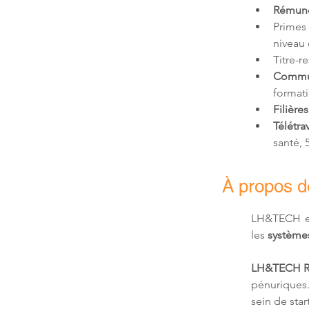
Rémunér
Primes
niveau 
Titre-r
Commu
formati
Filières
Télétrav
santé,
À propos 
LH&TECH e
les 
systèmes
LH&TECH R
pénuriques.
sein de sta