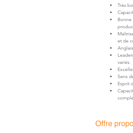
Bonne c
Maîtris
Leaders
Capacit
comple
Offre prop