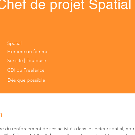
Chef de projet Spatial
Spatial
Homme ou femme
Sur site | Toulouse
CDI ou Freelance
Dès que possible
n
e du renforcement de ses activités dans le secteur spatial, notre