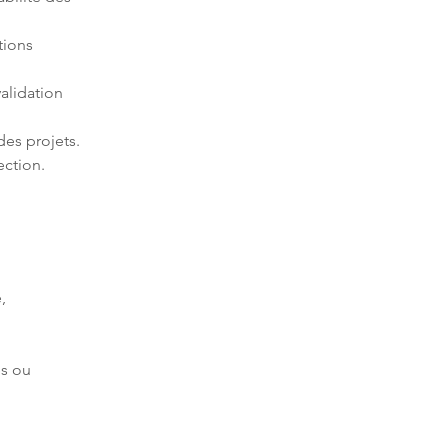
tions 
alidation 
ection.
, 
s ou 