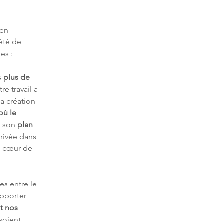
 en 
été de 
es :
 
plus de 
re travail a 
la création 
où le 
ù son 
plan 
rrivée dans 
au cœur de 
es entre le 
pporter 
t nos 
 soient 