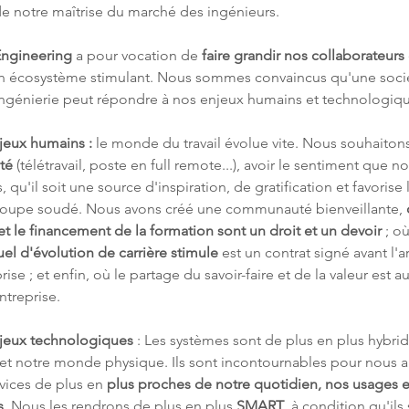
de notre maîtrise du marché des ingénieurs.
ngineering
 a pour vocation de 
faire grandir nos collaborateurs
un écosystème stimulant. Nous sommes convaincus qu'une soci
ingénierie peut répondre à nos enjeux humains et technologiqu
jeux humains :
 le monde du travail évolue vite. Nous souhaitons
ité
 (télétravail, poste en full remote...), avoir le sentiment que not
, qu'il soit une source d'inspiration, de gratification et favorise 
roupe soudé. Nous avons créé une communauté bienveillante, 
t le financement de la formation sont un droit et un devoir 
; o
uel d'évolution de carrière stimule 
est un contrat signé avant l'a
prise ; et enfin, où le partage du savoir-faire et de la valeur est 
ntreprise.
jeux technologiques
 : Les systèmes sont de plus en plus hybrid
 et notre monde physique. Ils sont incontournables pour nous a
vices de plus en 
plus proches de notre quotidien, nos usages e
s
. Nous les rendrons de plus en plus 
SMART
, à condition qu'ils