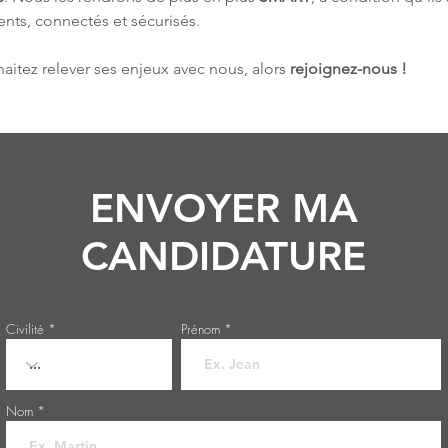
gents, connectés et sécurisés.
aitez relever ses enjeux avec nous, alors 
rejoignez-nous !
ENVOYER MA
CANDIDATURE
Civilité
Prénom
Nom