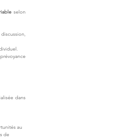
riable
 selon 
iscussion, 
ividuel.
 prévoyance 
ialisée dans 
tunités au 
s de 