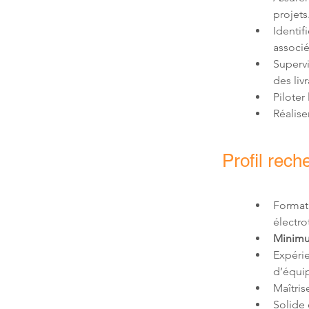
Identif
Supervi
Réalise
Profil rech
Format
Minimum
Expéri