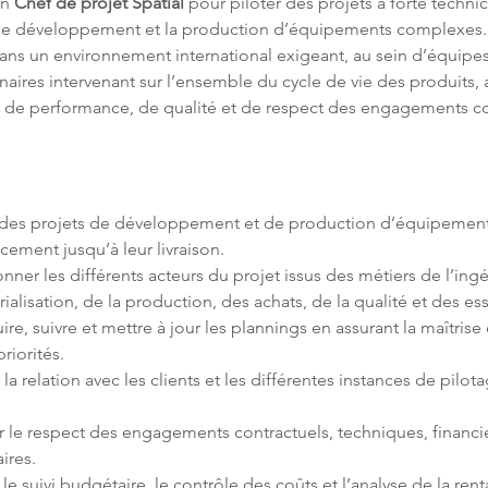
n 
Chef de projet Spatial
 pour piloter des projets à forte technic
 le développement et la production d’équipements complexes.
ans un environnement international exigeant, au sein d’équipes
inaires intervenant sur l’ensemble du cycle de vie des produits, 
s de performance, de qualité et de respect des engagements co
r des projets de développement et de production d’équipement
ner les différents acteurs du projet issus des métiers de l’ingé
ire, suivre et mettre à jour les plannings en assurant la maîtrise 
la relation avec les clients et les différentes instances de pilot
r le respect des engagements contractuels, techniques, financie
 le suivi budgétaire, le contrôle des coûts et l’analyse de la rent