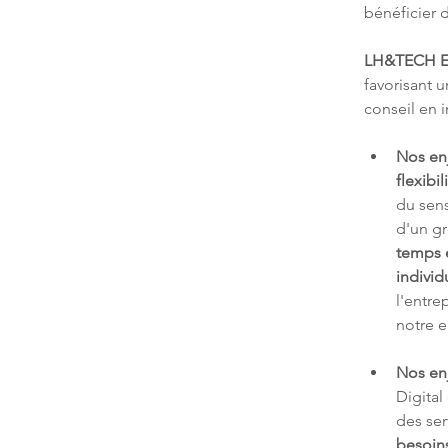
bénéficier 
LH&TECH E
favorisant 
conseil en 
Nos en
flexibil
du sens
d'un g
temps e
individ
l'entre
notre e
Nos en
Digital
des ser
besoin