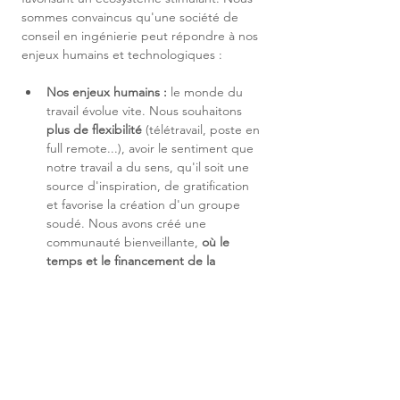
sommes convaincus qu'une société de 
conseil en ingénierie peut répondre à nos 
enjeux humains et technologiques :
Nos enjeux humains :
 le monde du 
travail évolue vite. Nous souhaitons 
plus de flexibilité
 (télétravail, poste en 
full remote...), avoir le sentiment que 
notre travail a du sens, qu'il soit une 
source d'inspiration, de gratification 
et favorise la création d'un groupe 
soudé. Nous avons créé une 
communauté bienveillante, 
où le 
temps et le financement de la 
formation sont un droit et un devoir 
; 
où son 
plan individuel d'évolution de 
carrière stimule 
est un contrat signé 
avant l'arrivée dans l'entreprise ; et 
enfin, où le partage du savoir-faire et 
de la valeur est au cœur de notre 
entreprise.