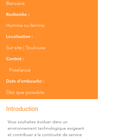
Bancaire
Recherche :
Homme ou femme
Localisation :
Sur site | Toulouse
Contrat :
Freelance
Date d'embauche :
Dès que possible
Introduction
Vous souhaitez évoluer dans un 
environnement technologique exigeant 
et contribuer à la continuité de service 