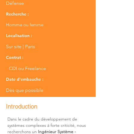
Défense
Recherche :
Homme ou femme
Localisation :
Sur site | Paris
Contrat :
CDI ou Freelance
Date d'embauche :
Dès que possible
Introduction
Dans le cadre du développement de 
systèmes complexes à forte criticité, nous 
recherchons un 
Ingénieur Système - 