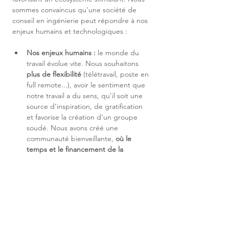
sommes convaincus qu'une société de 
conseil en ingénierie peut répondre à nos 
enjeux humains et technologiques :
Nos enjeux humains :
 le monde du 
travail évolue vite. Nous souhaitons 
plus de flexibilité
 (télétravail, poste en 
full remote...), avoir le sentiment que 
notre travail a du sens, qu'il soit une 
source d'inspiration, de gratification 
et favorise la création d'un groupe 
soudé. Nous avons créé une 
communauté bienveillante, 
où le 
temps et le financement de la 
formation sont un droit et un devoir 
; 
où son 
plan individuel d'évolution de 
carrière stimule 
est un contrat signé 
avant l'arrivée dans l'entreprise ; et 
enfin, où le partage du savoir-faire et 
de la valeur est au cœur de notre 
entreprise.