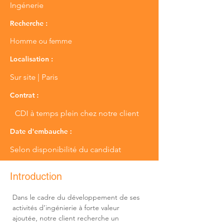
Ingénerie
Recherche :
Homme ou femme
Localisation :
Sur site | Paris
Contrat :
CDI à temps plein chez notre client
Date d'embauche :
Selon disponibilité du candidat
Introduction
Dans le cadre du développement de ses 
activités d’ingénierie à forte valeur 
ajoutée, notre client recherche un 