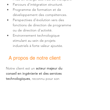
Programme de formation et de 
Perspectives d’évolution vers des 
fonctions de direction de programme 
Environnement technologique 
stimulant au sein de projets 
industriels à forte valeur ajoutée.
A propos de notre client
Notre client est un 
acteur majeur du 
conseil en ingénierie et des services 
technologiques
, reconnu pour son 
expertise dans les systèmes numériques 
complexes, les logiciels critiques, 
l’ingénierie des systèmes et la 
transformation des organisations. Présent 
en
 France comme à l’international
, il 
accompagne de grands groupes 