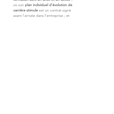
où son 
plan individuel d'évolution de 
carrière stimule 
est un contrat signé 
avant l'arrivée dans l'entreprise ; et 
enfin, où le partage du savoir-faire et 
de la valeur est au cœur de notre 
entreprise.
Nos enjeux technologiques
 : Les 
systèmes sont de plus en plus 
hybrides entre le Digital et notre 
monde physique. Ils sont 
incontournables pour nous apporter 
des services de plus en 
plus proches 
de notre quotidien, nos usages et 
nos besoins
. Nous les rendrons de 
plus en plus 
SMART
, à condition 
qu'ils soient intelligents, connectés et 
sécurisés.
Si vous souhaitez relever ses enjeux avec 
nous, alors 
rejoignez-nous !