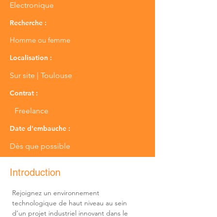
Electronique
Recherche :
Homme ou femme
Localisation :
Sur site | Toulouse
Contrat :
Freelance
Date d'embauche :
Dès que possible
Introduction
Rejoignez un environnement 
technologique de haut niveau au sein 
d’un projet industriel innovant dans le 