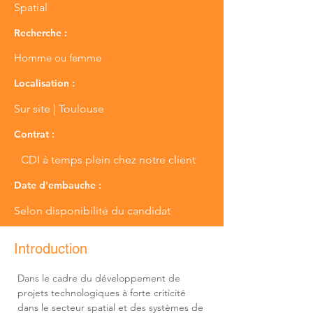
Spatial
Recherche :
Homme ou femme
Localisation :
Sur site | Toulouse
Contrat :
CDI à temps plein chez notre client
Date d'embauche :
Selon disponibilité du candidat
Introduction
Dans le cadre du développement de 
projets technologiques à forte criticité 
dans le secteur spatial et des systèmes de 