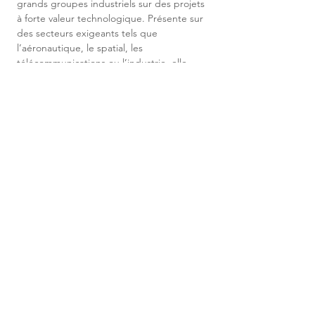
grands groupes industriels sur des projets 
à forte valeur technologique. Présente sur 
des secteurs exigeants tels que 
l’aéronautique, le spatial, les 
télécommunications ou l’industrie, elle 
intervient sur des programmes 
stratégiques autour des systèmes 
embarqués, des infrastructures IT 
critiques, de la cybersécurité et des 
architectures complexes. Elle s’appuie sur 
une forte expertise technique et sur des 
équipes spécialisées capables d’intervenir 
sur des environnements internationaux et 
innovants.
ENVOYER MA
CANDIDATURE
Civilité