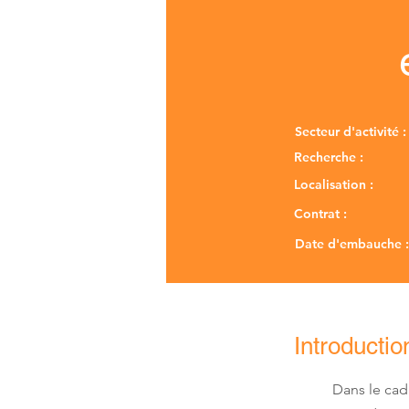
Secteur d'activité :
Recherche :
Localisation :
Contrat :
Date d'embauche :
Introductio
Dans le ca