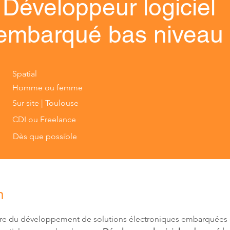
Développeur logiciel
embarqué bas niveau
Spatial
Homme ou femme
Sur site | Toulouse
CDI ou Freelance
Dès que possible
n
dre du développement de solutions électroniques embarquées 