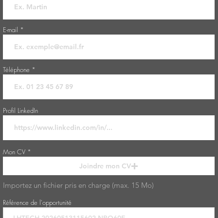
E-mail
Téléphone
Profil LinkedIn
Mon CV
Joindre mon CV
Importez un fichier pris en charge (max. 15 Mo)
Référence de l'opportunité