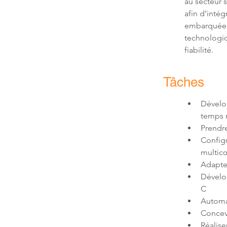
au secteur 
afin d’intég
embarquée t
technologiq
fiabilité.
Tâches
Dévelo
Configu
Dévelo