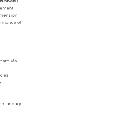
s niveau
tement 
imension 
ormance et 
mbarqués 
 
en langage 