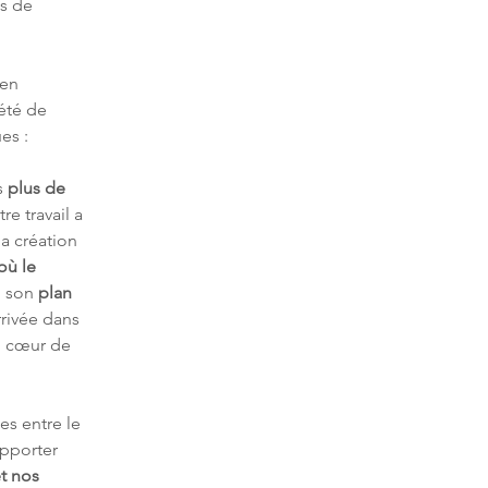
s de 
 en 
été de 
es :
 
plus de 
re travail a 
la création 
où le 
ù son 
plan 
rrivée dans 
au cœur de 
es entre le 
pporter 
t nos 