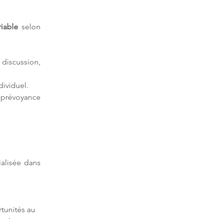
riable
 selon 
iscussion, 
ividuel.
 prévoyance 
ialisée dans 
tunités au 