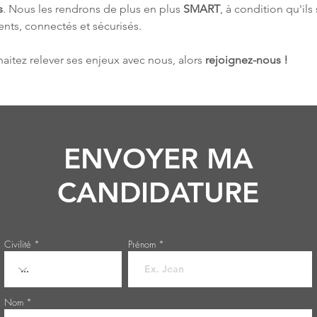
s
. Nous les rendrons de plus en plus 
SMART
, à condition qu'ils
gents, connectés et sécurisés.
aitez relever ses enjeux avec nous, alors 
rejoignez-nous !
ENVOYER MA
CANDIDATURE
Civilité
Prénom
Nom