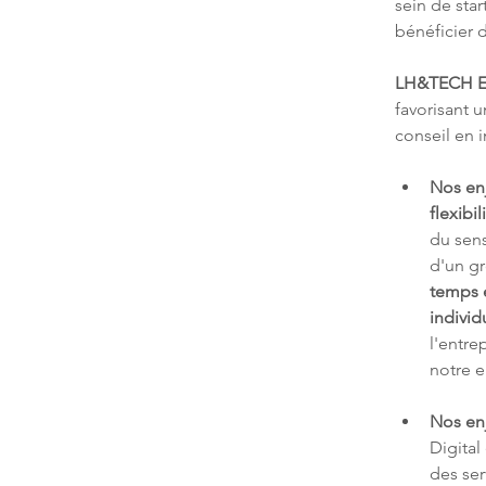
sein de sta
bénéficier 
LH&TECH E
favorisant 
conseil en 
Nos en
flexibil
du sens
d'un g
temps e
individ
l'entre
notre e
Nos en
Digital
des ser