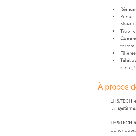
Rémunér
Primes
niveau 
Titre-r
Commu
formati
Filières
Télétrav
santé,
À propos 
LH&TECH e
les 
systèmes
LH&TECH R
pénuriques.