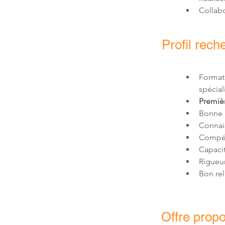
Collabo
Profil rech
Format
Premiè
Bon rel
Offre prop