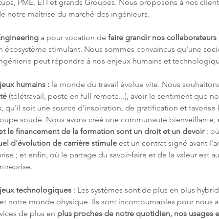
rtups, PME, ETI et grands Groupes. Nous proposons à nos client
de notre maîtrise du marché des ingénieurs.
ngineering
 a pour vocation de 
faire grandir nos collaborateurs
un écosystème stimulant. Nous sommes convaincus qu'une soci
ingénierie peut répondre à nos enjeux humains et technologiqu
jeux humains :
 le monde du travail évolue vite. Nous souhaitons
ité
 (télétravail, poste en full remote...), avoir le sentiment que not
, qu'il soit une source d'inspiration, de gratification et favorise 
roupe soudé. Nous avons créé une communauté bienveillante, 
t le financement de la formation sont un droit et un devoir 
; o
uel d'évolution de carrière stimule 
est un contrat signé avant l'a
prise ; et enfin, où le partage du savoir-faire et de la valeur est 
ntreprise.
jeux technologiques
 : Les systèmes sont de plus en plus hybrid
 et notre monde physique. Ils sont incontournables pour nous a
vices de plus en 
plus proches de notre quotidien, nos usages e