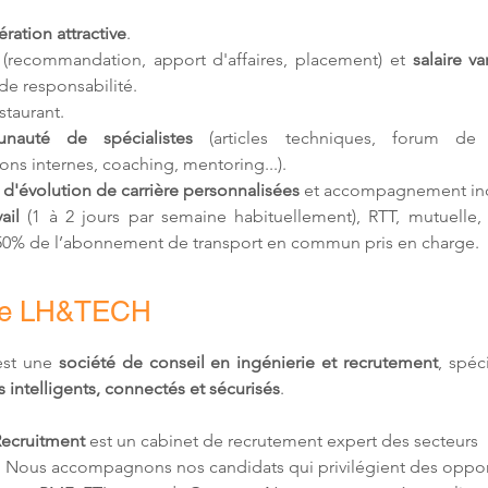
ation attractive
.
 (recommandation, apport d'affaires, placement) et 
salaire va
de responsabilité.
estaurant.
nauté de spécialistes
 (articles techniques, forum de d
ons internes, coaching, mentoring...).
 d'
évolution de carrière personnalisées
 et accompagnement ind
ail 
(1 à 2 jours par semaine habituellement)
, RTT, mutuelle,
 50% de l’abonnement de transport en commun pris en charge.
de LH&TECH
st une 
société de conseil en ingénierie et recrutement
, spéc
 intelligents, connectés et sécurisés
.
ecruitment
 est un cabinet de recrutement expert des secteurs 
 Nous accompagnons nos candidats qui privilégient des oppor