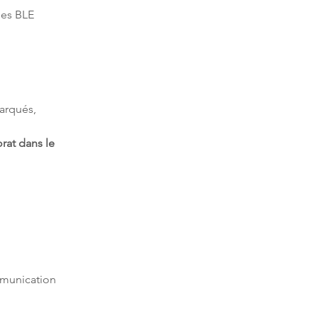
ies BLE
arqués, 
at dans le 
munication 