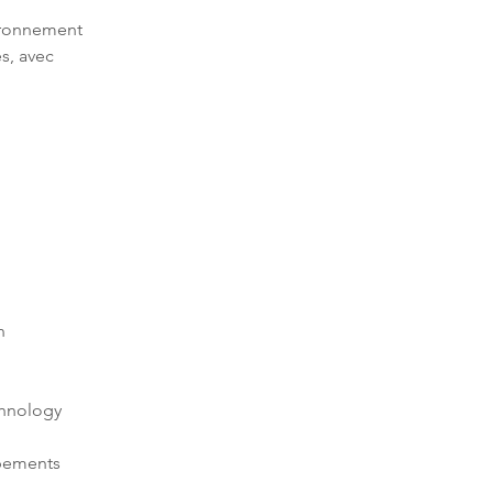
vironnement 
s, avec 
ipements 