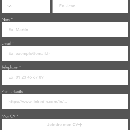
Nom
E-mail
Téléphone
Profil LinkedIn
Mon CV
Joindre mon CV