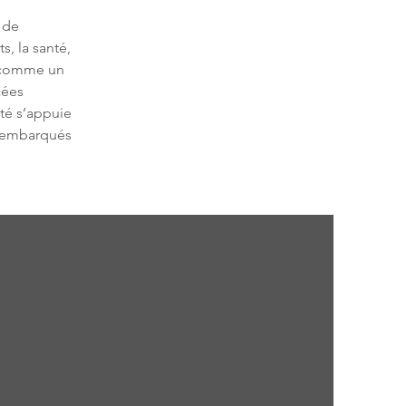
 de 
s, la santé, 
e comme un 
cées 
ité s’appuie 
s embarqués 