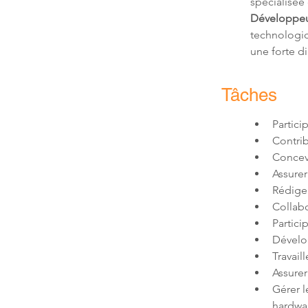
spécialisée
Développeu
technologiq
une forte d
Tâches
Gérer l