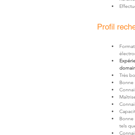
Effectu
Profil rech
Format
Expéri
domai
Bonne 