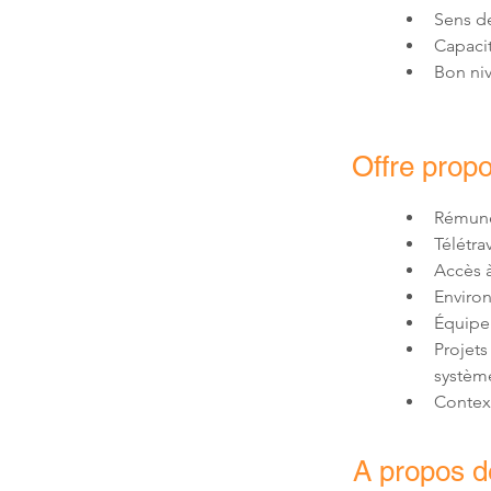
Bon niv
Offre prop
Projets
Context
A propos de