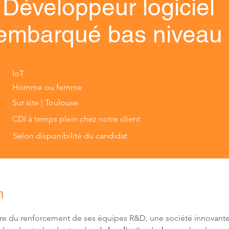
Développeur logiciel
embarqué bas niveau
IoT
Homme ou femme
Sur site | Toulouse
CDI à temps plein chez notre client
Selon disponibilité du candidat
n
re du renforcement de ses équipes R&D, une société innovante