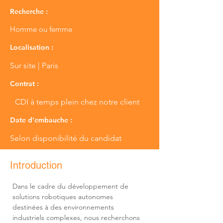
Recherche :
Homme ou femme
Localisation :
Sur site | Paris
Contrat :
CDI à temps plein chez notre client
Date d'embauche :
Selon disponibilité du candidat
Introduction
Dans le cadre du développement de 
solutions robotiques autonomes 
destinées à des environnements 
industriels complexes, nous recherchons 