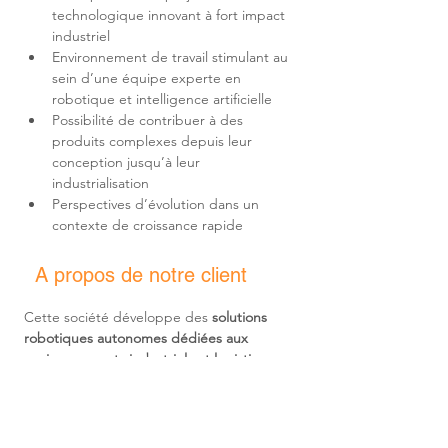
technologique innovant à fort impact 
Environnement de travail stimulant au 
sein d’une équipe experte en 
Possibilité de contribuer à des 
produits complexes depuis leur 
conception jusqu’à leur 
Perspectives d’évolution dans un 
contexte de croissance rapide
A propos de notre client
Cette société développe des 
solutions 
robotiques autonomes dédiées aux 
environnements industriels et logistiques
. 
Elle conçoit des systèmes intelligents 
capables d’automatiser des opérations 
complexes dans des contextes réels 
nécessitant robustesse, adaptabilité et 