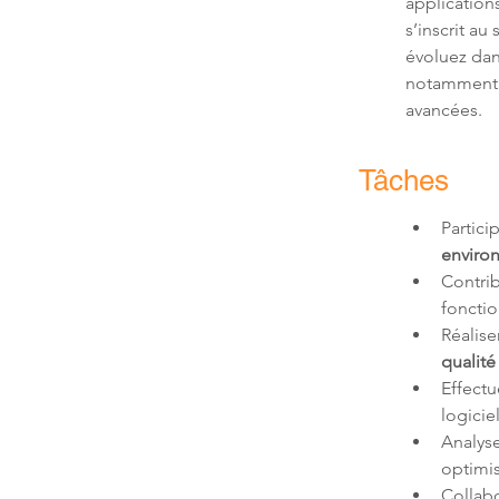
applications
s’inscrit a
évoluez dan
notamment d
avancées.
Tâches
Partic
enviro
Contrib
Réalise
qualit
Effectu
Analyse
Collabo