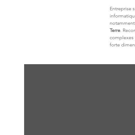
Entreprise s
informatiqu
notamment 
Terre
. Recon
complexes i
forte dimens