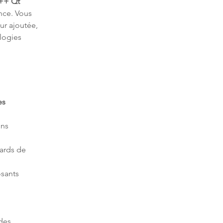
++ Qt 
nce. Vous 
r ajoutée, 
logies 
es 
ns 
ards de 
sants 
des 