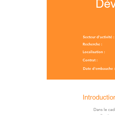
Dév
Secteur d'activité :
Recherche :
Localisation :
Contrat :
Date d'embauche :
Introductio
Dans le cad