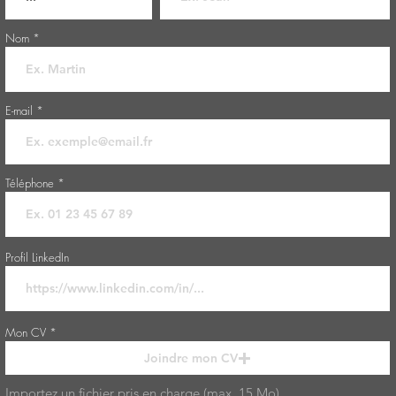
Nom
E-mail
Téléphone
Profil LinkedIn
Mon CV
Joindre mon CV
Importez un fichier pris en charge (max. 15 Mo)