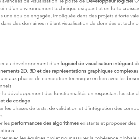
 avancées de visualisation, le poste de 
Développeur logiciel C
u sein d’un environnement technique exigeant et en forte croissa
s une équipe engagée, impliquée dans des projets à forte valeu
ans des domaines mêlant visualisation de données et techno
iper au développement d’un 
logiciel de visualisation intégrant d
nnements 2D, 3D et des représentations graphiques complexe
uer aux phases de conception technique en lien avec les besoi
r le développement des fonctionnalités en respectant les stand
é et de codage
er les phases de tests, de validation et d’intégration des compo
r les 
performances des algorithmes
 existants et proposer des 
rer avec les équipes projet pour assurer la cohérence globale 