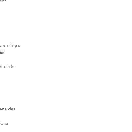
iel
 et des 
ens des 
ions 