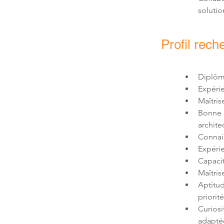
soluti
Profil rech
Expérie
Maîtris
Bonne 
Maîtris
Aptitud
Curiosi