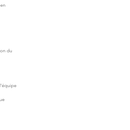
 en 
ion du 
ue 