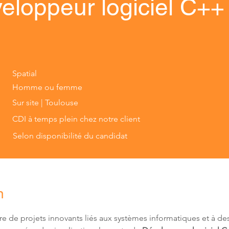
eloppeur logiciel C++
Spatial
Homme ou femme
Sur site | Toulouse
CDI à temps plein chez notre client
Selon disponibilité du candidat
n
re de projets innovants liés aux systèmes informatiques et à des