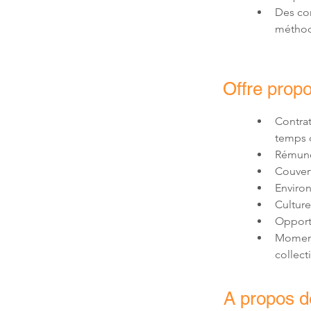
Des co
méthod
Offre prop
Contrat
Moments
collect
A propos de