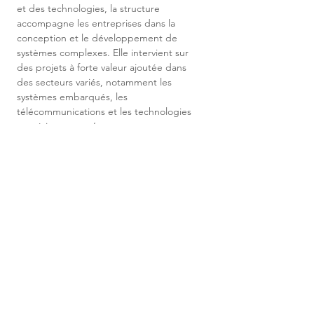
et des technologies, la structure 
accompagne les entreprises dans la 
conception et le développement de 
systèmes complexes. Elle intervient sur 
des projets à forte valeur ajoutée dans 
des secteurs variés, notamment les 
systèmes embarqués, les 
télécommunications et les technologies 
numériques, en s’appuyant sur une 
expertise technique pointue et une 
culture de l’innovation.
ENVOYER MA
CANDIDATURE
Civilité