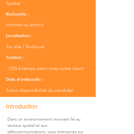
Spatial
Recherche :
Homme ou femme
Localisation :
Sur site | Toulouse
Contrat :
CDI à temps plein chez notre client
Date d'embauche :
Selon disponibilité du candidat
Introduction
Dans un environnement innovant lié au 
secteur spatial et aux 
télécommunications, vous intervenez sur 