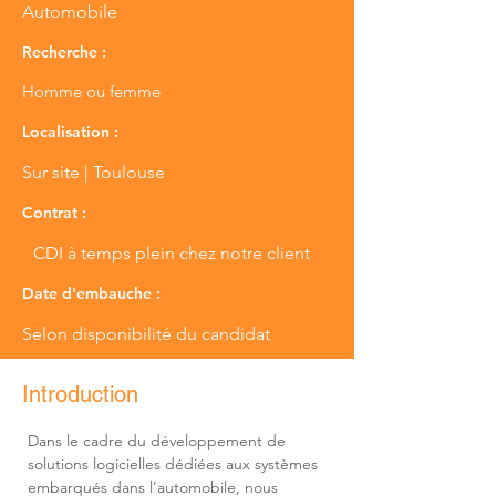
Automobile
Recherche :
Homme ou femme
Localisation :
Sur site | Toulouse
Contrat :
CDI à temps plein chez notre client
Date d'embauche :
Selon disponibilité du candidat
Introduction
Dans le cadre du développement de 
solutions logicielles dédiées aux systèmes 
embarqués dans l’automobile, nous 