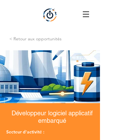
< Retour aux opportunités
Développeur logiciel applicatif
embarqué
Secteur d'activité :