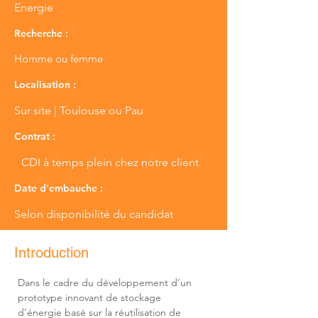
Energie
Recherche :
Homme ou femme
Localisation :
Sur site | Toulouse ou Pau
Contrat :
CDI à temps plein chez notre client
Date d'embauche :
Selon disponibilité du candidat
Introduction
Dans le cadre du développement d’un 
prototype innovant de stockage 
d’énergie basé sur la réutilisation de 