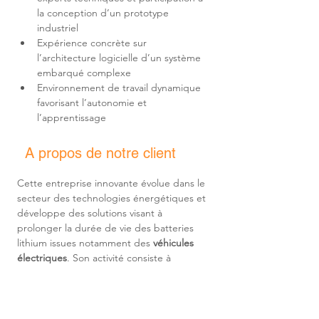
la conception d’un prototype 
Expérience concrète sur 
l’architecture logicielle d’un système 
Environnement de travail dynamique 
favorisant l’autonomie et 
l’apprentissage
A propos de notre client
Cette entreprise innovante évolue dans le 
secteur des technologies énergétiques et 
développe des solutions visant à 
prolonger la durée de vie des batteries 
lithium issues notamment des 
véhicules 
électriques
. Son activité consiste à 
reconditionner ces batteries
 afin de les 
intégrer dans des systèmes de stockage 
d’énergie stationnaires destinés aux 
entreprises, aux infrastructures ou aux 