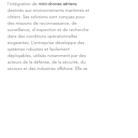
l’intégration de 
mini-drones aériens
destinés aux environnements maritimes et 
côtiers. Ses solutions sont conçues pour 
des missions de reconnaissance, de 
surveillance, d’inspection et de recherche 
dans des conditions opérationnelles 
exigeantes. L’entreprise développe des 
systèmes robustes et facilement 
déployables, utilisés notamment par des 
acteurs de la défense, de la sécurité, du 
secours et des industries offshore. Elle se 
positionne sur un marché de niche en 
forte croissance autour des drones 
marinisés et des systèmes robotisés
adaptés aux environnements extrêmes.
ENVOYER MA
CANDIDATURE