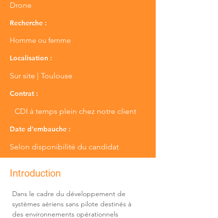
Drone
Recherche :
Homme ou femme
Localisation :
Sur site | Toulouse
Contrat :
CDI à temps plein chez notre client
Date d'embauche :
Selon disponibilité du candidat
Introduction
Dans le cadre du développement de 
systèmes aériens sans pilote destinés à 
des environnements opérationnels 