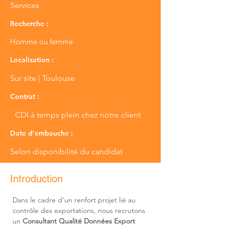
Services
Recherche :
Homme ou femme
Localisation :
Sur site | Toulouse
Contrat :
CDI à temps plein chez notre client
Date d'embauche :
Selon disponibilité du candidat
Introduction
Dans le cadre d’un renfort projet lié au 
contrôle des exportations, nous recrutons 
un 
Consultant Qualité Données Export