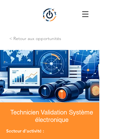
< Retour aux opportunités
Technicien Validation Système
électronique
Secteur d'activité :