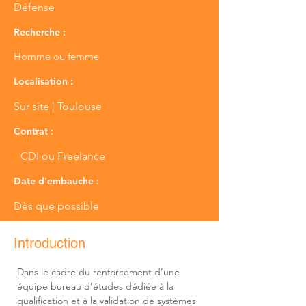
Défense
Recherche :
Homme ou femme
Localisation :
Sur site | Toulouse
Contrat :
CDI ou Freelance
Date d'embauche :
Dès que possible
Introduction
Dans le cadre du renforcement d’une 
équipe bureau d’études dédiée à la 
qualification et à la validation de systèmes 