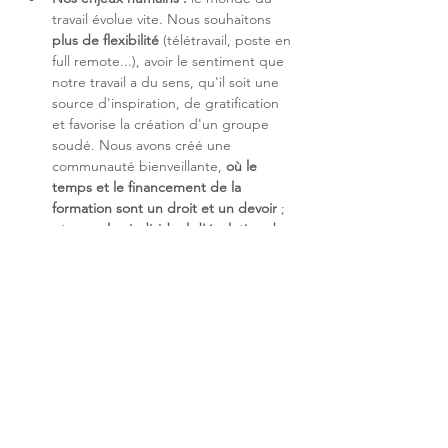
travail évolue vite. Nous souhaitons 
plus de flexibilité
 (télétravail, poste en 
full remote...), avoir le sentiment que 
notre travail a du sens, qu'il soit une 
source d'inspiration, de gratification 
et favorise la création d'un groupe 
soudé. Nous avons créé une 
communauté bienveillante, 
où le 
temps et le financement de la 
formation sont un droit et un devoir 
; 
où son 
plan individuel d'évolution de 
carrière stimule 
est un contrat signé 
avant l'arrivée dans l'entreprise ; et 
enfin, où le partage du savoir-faire et 
de la valeur est au cœur de notre 
entreprise.
Nos enjeux technologiques
 : Les 
systèmes sont de plus en plus 
hybrides entre le Digital et notre 
monde physique. Ils sont 