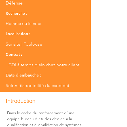
Défense
Recherche :
Homme ou femme
Localisation :
Sur site | Toulouse
Contrat :
CDI à temps plein chez notre client
Date d'embauche :
Selon disponibilité du candidat
Introduction
Dans le cadre du renforcement d’une 
équipe bureau d’études dédiée à la 
qualification et à la validation de systèmes 