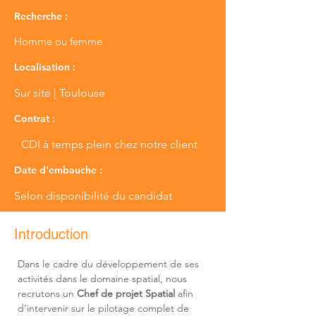
Recherche :
Homme ou femme
Localisation :
Sur site | Toulouse
Contrat :
CDI à temps plein chez notre client
Date d'embauche :
Selon disponibilité du candidat
Introduction
Dans le cadre du développement de ses 
activités dans le domaine spatial, nous 
recrutons un 
Chef de projet Spatial
 afin 
d’intervenir sur le pilotage complet de 