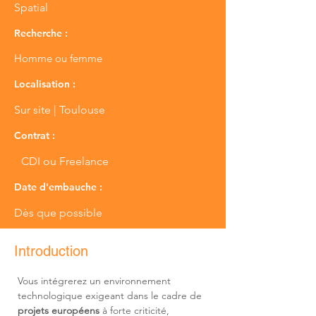
Spatial
Recherche :
Homme ou femme
Localisation :
Sur site | Toulouse
Contrat :
CDI ou Freelance
Date d'embauche :
Dès que possible
Introduction
Vous intégrerez un environnement 
technologique exigeant dans le cadre de 
projets européens
 à forte criticité, 