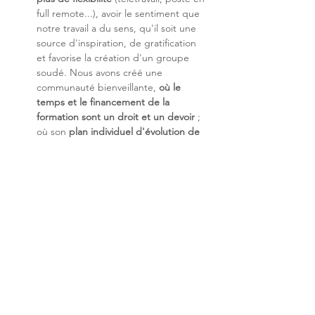
full remote...), avoir le sentiment que 
notre travail a du sens, qu'il soit une 
source d'inspiration, de gratification 
et favorise la création d'un groupe 
soudé. Nous avons créé une 
communauté bienveillante, 
où le 
temps et le financement de la 
formation sont un droit et un devoir 
; 
où son 
plan individuel d'évolution de 
carrière stimule 
est un contrat signé 
avant l'arrivée dans l'entreprise ; et 
enfin, où le partage du savoir-faire et 
de la valeur est au cœur de notre 
entreprise.
Nos enjeux technologiques
 : Les 
systèmes sont de plus en plus 
hybrides entre le Digital et notre 
monde physique. Ils sont 
incontournables pour nous apporter 
des services de plus en 
plus proches 