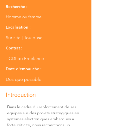
Recherche :
Homme ou femme
Localisation :
Sur site | Toulouse
Contrat :
CDI ou Freelance
Date d'embauche :
Dès que possible
Introduction
Dans le cadre du renforcement de ses 
équipes sur des projets stratégiques en 
systèmes électroniques embarqués à 
forte criticité, nous recherchons un 