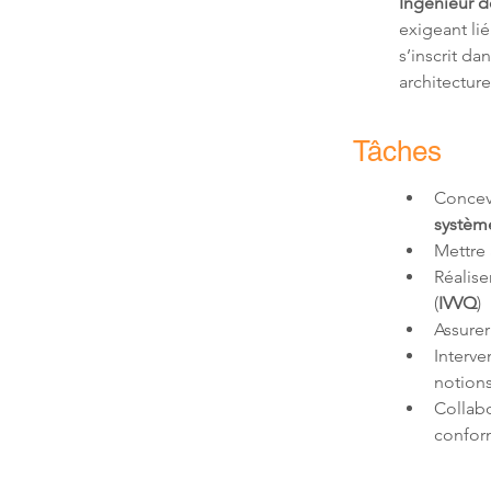
Ingénieur d
exigeant lié 
s’inscrit da
architecture
Tâches
Concevo
systèm
Mettre 
Réalise
(
IVVQ
Interve
notions
Collabo
conform