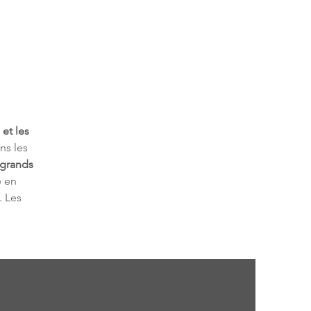
et les 
ns les 
grands 
e en 
. Les 