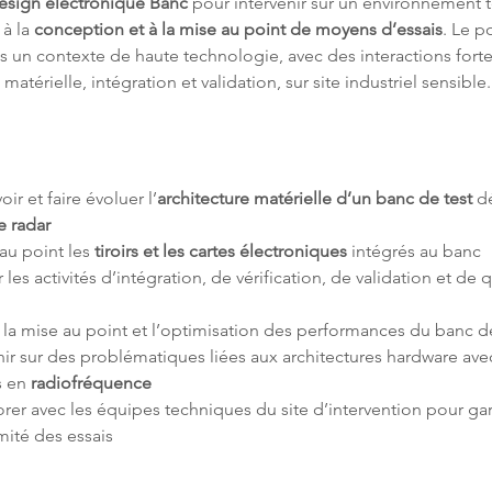
esign électronique Banc
 pour intervenir sur un environnement 
à la 
conception et à la mise au point de moyens d’essais
. Le p
ns un contexte de haute technologie, avec des interactions forte
 matérielle, intégration et validation, sur site industriel sensible.
ir et faire évoluer l’
architecture matérielle d’un banc de test
 d
e radar
au point les 
tiroirs et les cartes électroniques
r les activités d’intégration, de vérification, de validation et de q
nir sur des problématiques liées aux architectures hardware ave
 en 
radiofréquence
rer avec les équipes techniques du site d’intervention pour gara
ité des essais