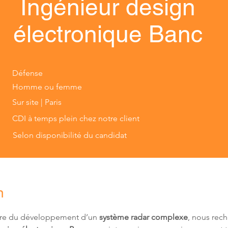
Ingénieur design
électronique Banc
Défense
Homme ou femme
Sur site | Paris
CDI à temps plein chez notre client
Selon disponibilité du candidat
n
dre du développement d’un 
système radar complexe
, nous rec