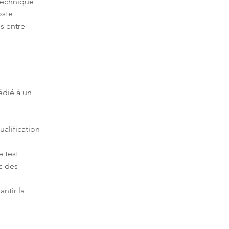
technique 
oste 
s entre 
édié à un 
ualification 
c des 
ntir la 