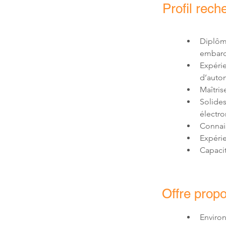
Profil rech
Diplôm
Expéri
d’auto
Maîtris
Solides
Connai
Capacit
Offre prop